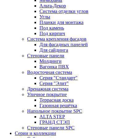
Мембраны
Альта-Декор
Система отделки углов
Углы
Планки для монтажа
Под камень
Под кирпич
Система крепления фасадов
Для фасадных панелей
Для сайдинга
Стеновые панели
Молдинги
Вагонка ПВХ
Водосточная система
Серия "Стандарт"
Серия "Элит"
Дренажная система
Уличное покрытие
Террасная доска
Газонная решётка
Напольное покрытие SPC
ALTA STEP
ГРАНД СТЭП
Стеновые панели SPC
Серии и коллекции