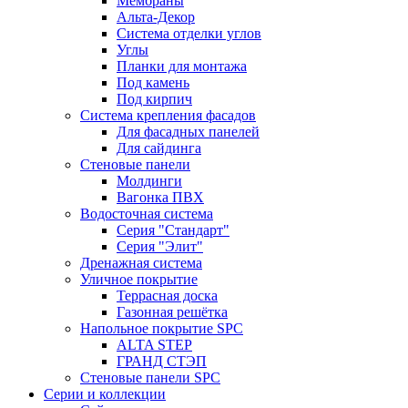
Мембраны
Альта-Декор
Система отделки углов
Углы
Планки для монтажа
Под камень
Под кирпич
Система крепления фасадов
Для фасадных панелей
Для сайдинга
Стеновые панели
Молдинги
Вагонка ПВХ
Водосточная система
Серия "Стандарт"
Серия "Элит"
Дренажная система
Уличное покрытие
Террасная доска
Газонная решётка
Напольное покрытие SPC
ALTA STEP
ГРАНД СТЭП
Стеновые панели SPC
Серии и коллекции