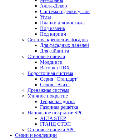
Мембраны
Альта-Декор
Система отделки углов
Углы
Планки для монтажа
Под камень
Под кирпич
Система крепления фасадов
Для фасадных панелей
Для сайдинга
Стеновые панели
Молдинги
Вагонка ПВХ
Водосточная система
Серия "Стандарт"
Серия "Элит"
Дренажная система
Уличное покрытие
Террасная доска
Газонная решётка
Напольное покрытие SPC
ALTA STEP
ГРАНД СТЭП
Стеновые панели SPC
Серии и коллекции