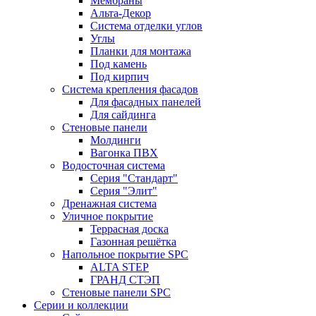
Мембраны
Альта-Декор
Система отделки углов
Углы
Планки для монтажа
Под камень
Под кирпич
Система крепления фасадов
Для фасадных панелей
Для сайдинга
Стеновые панели
Молдинги
Вагонка ПВХ
Водосточная система
Серия "Стандарт"
Серия "Элит"
Дренажная система
Уличное покрытие
Террасная доска
Газонная решётка
Напольное покрытие SPC
ALTA STEP
ГРАНД СТЭП
Стеновые панели SPC
Серии и коллекции