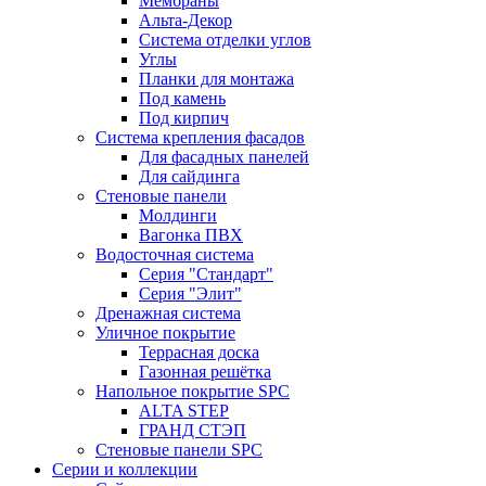
Мембраны
Альта-Декор
Система отделки углов
Углы
Планки для монтажа
Под камень
Под кирпич
Система крепления фасадов
Для фасадных панелей
Для сайдинга
Стеновые панели
Молдинги
Вагонка ПВХ
Водосточная система
Серия "Стандарт"
Серия "Элит"
Дренажная система
Уличное покрытие
Террасная доска
Газонная решётка
Напольное покрытие SPC
ALTA STEP
ГРАНД СТЭП
Стеновые панели SPC
Серии и коллекции