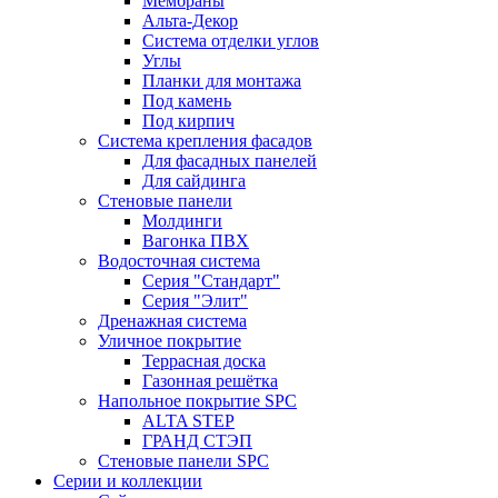
Мембраны
Альта-Декор
Система отделки углов
Углы
Планки для монтажа
Под камень
Под кирпич
Система крепления фасадов
Для фасадных панелей
Для сайдинга
Стеновые панели
Молдинги
Вагонка ПВХ
Водосточная система
Серия "Стандарт"
Серия "Элит"
Дренажная система
Уличное покрытие
Террасная доска
Газонная решётка
Напольное покрытие SPC
ALTA STEP
ГРАНД СТЭП
Стеновые панели SPC
Серии и коллекции