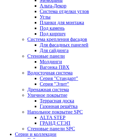
Мембраны
Альта-Декор
Система отделки углов
Углы
Планки для монтажа
Под камень
Под кирпич
Система крепления фасадов
Для фасадных панелей
Для сайдинга
Стеновые панели
Молдинги
Вагонка ПВХ
Водосточная система
Серия "Стандарт"
Серия "Элит"
Дренажная система
Уличное покрытие
Террасная доска
Газонная решётка
Напольное покрытие SPC
ALTA STEP
ГРАНД СТЭП
Стеновые панели SPC
Серии и коллекции