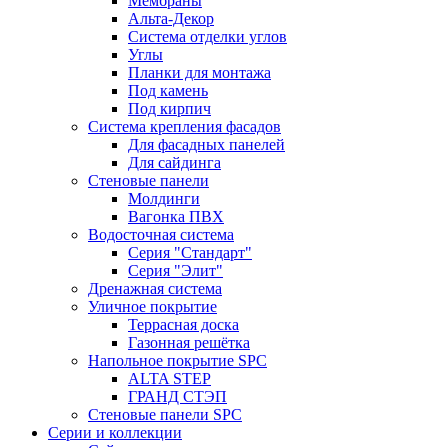
Мембраны
Альта-Декор
Система отделки углов
Углы
Планки для монтажа
Под камень
Под кирпич
Система крепления фасадов
Для фасадных панелей
Для сайдинга
Стеновые панели
Молдинги
Вагонка ПВХ
Водосточная система
Серия "Стандарт"
Серия "Элит"
Дренажная система
Уличное покрытие
Террасная доска
Газонная решётка
Напольное покрытие SPC
ALTA STEP
ГРАНД СТЭП
Стеновые панели SPC
Серии и коллекции