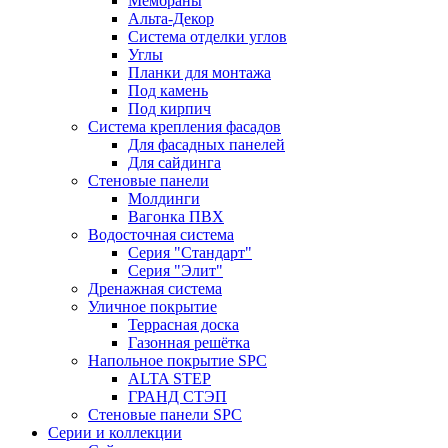
Мембраны
Альта-Декор
Система отделки углов
Углы
Планки для монтажа
Под камень
Под кирпич
Система крепления фасадов
Для фасадных панелей
Для сайдинга
Стеновые панели
Молдинги
Вагонка ПВХ
Водосточная система
Серия "Стандарт"
Серия "Элит"
Дренажная система
Уличное покрытие
Террасная доска
Газонная решётка
Напольное покрытие SPC
ALTA STEP
ГРАНД СТЭП
Стеновые панели SPC
Серии и коллекции