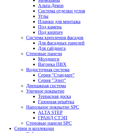
Мембраны
Альта-Декор
Система отделки углов
Углы
Планки для монтажа
Под камень
Под кирпич
Система крепления фасадов
Для фасадных панелей
Для сайдинга
Стеновые панели
Молдинги
Вагонка ПВХ
Водосточная система
Серия "Стандарт"
Серия "Элит"
Дренажная система
Уличное покрытие
Террасная доска
Газонная решётка
Напольное покрытие SPC
ALTA STEP
ГРАНД СТЭП
Стеновые панели SPC
Серии и коллекции