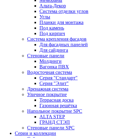
Мембраны
Альта-Декор
Система отделки углов
Углы
Планки для монтажа
Под камень
Под кирпич
Система крепления фасадов
Для фасадных панелей
Для сайдинга
Стеновые панели
Молдинги
Вагонка ПВХ
Водосточная система
Серия "Стандарт"
Серия "Элит"
Дренажная система
Уличное покрытие
Террасная доска
Газонная решётка
Напольное покрытие SPC
ALTA STEP
ГРАНД СТЭП
Стеновые панели SPC
Серии и коллекции