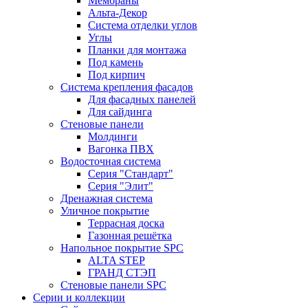
Мембраны
Альта-Декор
Система отделки углов
Углы
Планки для монтажа
Под камень
Под кирпич
Система крепления фасадов
Для фасадных панелей
Для сайдинга
Стеновые панели
Молдинги
Вагонка ПВХ
Водосточная система
Серия "Стандарт"
Серия "Элит"
Дренажная система
Уличное покрытие
Террасная доска
Газонная решётка
Напольное покрытие SPC
ALTA STEP
ГРАНД СТЭП
Стеновые панели SPC
Серии и коллекции