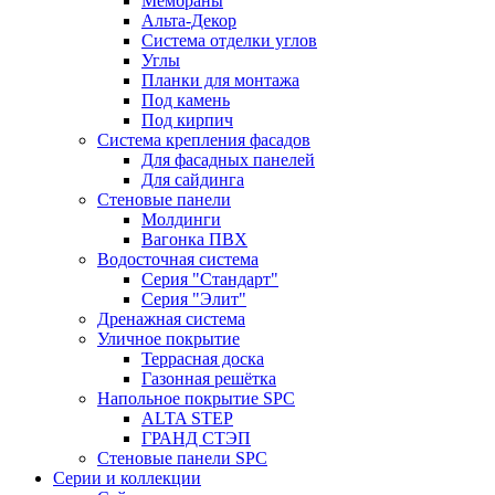
Мембраны
Альта-Декор
Система отделки углов
Углы
Планки для монтажа
Под камень
Под кирпич
Система крепления фасадов
Для фасадных панелей
Для сайдинга
Стеновые панели
Молдинги
Вагонка ПВХ
Водосточная система
Серия "Стандарт"
Серия "Элит"
Дренажная система
Уличное покрытие
Террасная доска
Газонная решётка
Напольное покрытие SPC
ALTA STEP
ГРАНД СТЭП
Стеновые панели SPC
Серии и коллекции