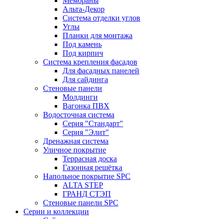
Мембраны
Альта-Декор
Система отделки углов
Углы
Планки для монтажа
Под камень
Под кирпич
Система крепления фасадов
Для фасадных панелей
Для сайдинга
Стеновые панели
Молдинги
Вагонка ПВХ
Водосточная система
Серия "Стандарт"
Серия "Элит"
Дренажная система
Уличное покрытие
Террасная доска
Газонная решётка
Напольное покрытие SPC
ALTA STEP
ГРАНД СТЭП
Стеновые панели SPC
Серии и коллекции