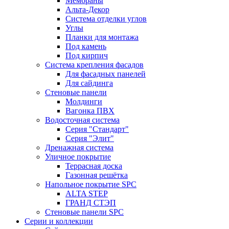
Мембраны
Альта-Декор
Система отделки углов
Углы
Планки для монтажа
Под камень
Под кирпич
Система крепления фасадов
Для фасадных панелей
Для сайдинга
Стеновые панели
Молдинги
Вагонка ПВХ
Водосточная система
Серия "Стандарт"
Серия "Элит"
Дренажная система
Уличное покрытие
Террасная доска
Газонная решётка
Напольное покрытие SPC
ALTA STEP
ГРАНД СТЭП
Стеновые панели SPC
Серии и коллекции