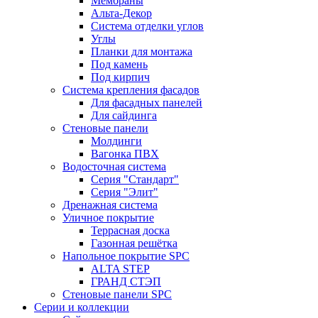
Мембраны
Альта-Декор
Система отделки углов
Углы
Планки для монтажа
Под камень
Под кирпич
Система крепления фасадов
Для фасадных панелей
Для сайдинга
Стеновые панели
Молдинги
Вагонка ПВХ
Водосточная система
Серия "Стандарт"
Серия "Элит"
Дренажная система
Уличное покрытие
Террасная доска
Газонная решётка
Напольное покрытие SPC
ALTA STEP
ГРАНД СТЭП
Стеновые панели SPC
Серии и коллекции