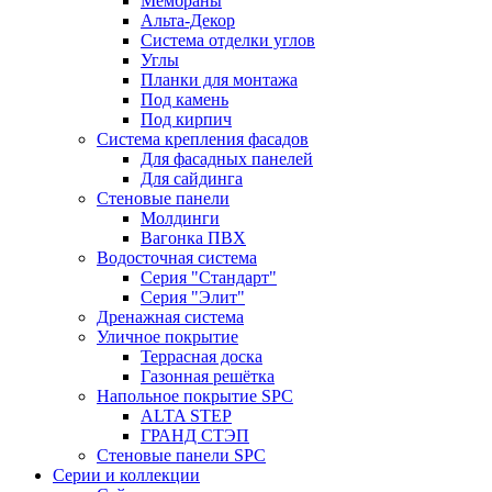
Мембраны
Альта-Декор
Система отделки углов
Углы
Планки для монтажа
Под камень
Под кирпич
Система крепления фасадов
Для фасадных панелей
Для сайдинга
Стеновые панели
Молдинги
Вагонка ПВХ
Водосточная система
Серия "Стандарт"
Серия "Элит"
Дренажная система
Уличное покрытие
Террасная доска
Газонная решётка
Напольное покрытие SPC
ALTA STEP
ГРАНД СТЭП
Стеновые панели SPC
Серии и коллекции