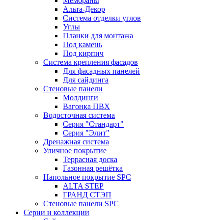
Мембраны
Альта-Декор
Система отделки углов
Углы
Планки для монтажа
Под камень
Под кирпич
Система крепления фасадов
Для фасадных панелей
Для сайдинга
Стеновые панели
Молдинги
Вагонка ПВХ
Водосточная система
Серия "Стандарт"
Серия "Элит"
Дренажная система
Уличное покрытие
Террасная доска
Газонная решётка
Напольное покрытие SPC
ALTA STEP
ГРАНД СТЭП
Стеновые панели SPC
Серии и коллекции