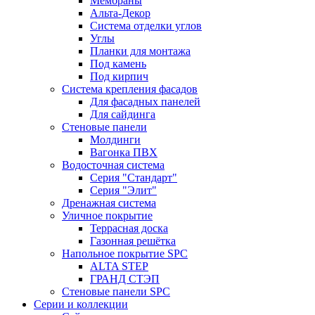
Мембраны
Альта-Декор
Система отделки углов
Углы
Планки для монтажа
Под камень
Под кирпич
Система крепления фасадов
Для фасадных панелей
Для сайдинга
Стеновые панели
Молдинги
Вагонка ПВХ
Водосточная система
Серия "Стандарт"
Серия "Элит"
Дренажная система
Уличное покрытие
Террасная доска
Газонная решётка
Напольное покрытие SPC
ALTA STEP
ГРАНД СТЭП
Стеновые панели SPC
Серии и коллекции