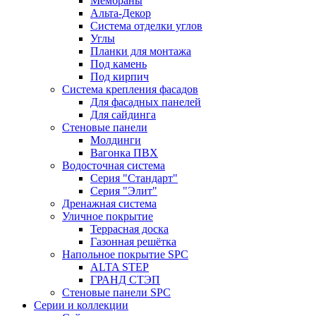
Мембраны
Альта-Декор
Система отделки углов
Углы
Планки для монтажа
Под камень
Под кирпич
Система крепления фасадов
Для фасадных панелей
Для сайдинга
Стеновые панели
Молдинги
Вагонка ПВХ
Водосточная система
Серия "Стандарт"
Серия "Элит"
Дренажная система
Уличное покрытие
Террасная доска
Газонная решётка
Напольное покрытие SPC
ALTA STEP
ГРАНД СТЭП
Стеновые панели SPC
Серии и коллекции