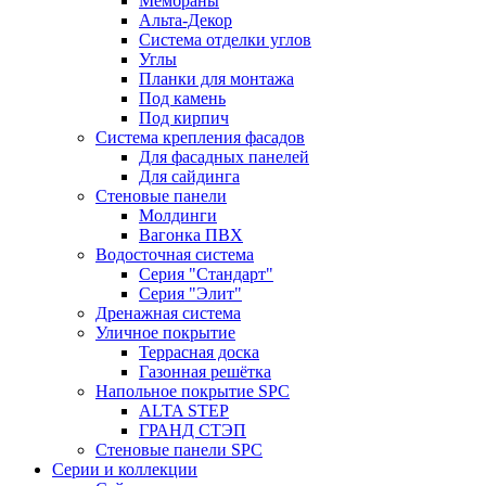
Мембраны
Альта-Декор
Система отделки углов
Углы
Планки для монтажа
Под камень
Под кирпич
Система крепления фасадов
Для фасадных панелей
Для сайдинга
Стеновые панели
Молдинги
Вагонка ПВХ
Водосточная система
Серия "Стандарт"
Серия "Элит"
Дренажная система
Уличное покрытие
Террасная доска
Газонная решётка
Напольное покрытие SPC
ALTA STEP
ГРАНД СТЭП
Стеновые панели SPC
Серии и коллекции