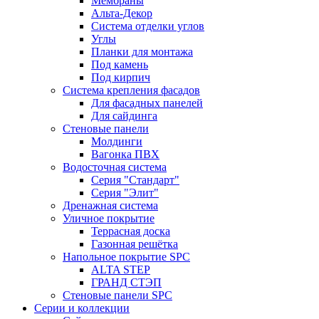
Мембраны
Альта-Декор
Система отделки углов
Углы
Планки для монтажа
Под камень
Под кирпич
Система крепления фасадов
Для фасадных панелей
Для сайдинга
Стеновые панели
Молдинги
Вагонка ПВХ
Водосточная система
Серия "Стандарт"
Серия "Элит"
Дренажная система
Уличное покрытие
Террасная доска
Газонная решётка
Напольное покрытие SPC
ALTA STEP
ГРАНД СТЭП
Стеновые панели SPC
Серии и коллекции