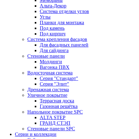
Мембраны
Альта-Декор
Система отделки углов
Углы
Планки для монтажа
Под камень
Под кирпич
Система крепления фасадов
Для фасадных панелей
Для сайдинга
Стеновые панели
Молдинги
Вагонка ПВХ
Водосточная система
Серия "Стандарт"
Серия "Элит"
Дренажная система
Уличное покрытие
Террасная доска
Газонная решётка
Напольное покрытие SPC
ALTA STEP
ГРАНД СТЭП
Стеновые панели SPC
Серии и коллекции