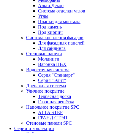
Мембраны
Альта-Декор
Система отделки углов
Углы
Планки для монтажа
Под камень
Под кирпич
Система крепления фасадов
Для фасадных панелей
Для сайдинга
Стеновые панели
Молдинги
Вагонка ПВХ
Водосточная система
Серия "Стандарт"
Серия "Элит"
Дренажная система
Уличное покрытие
Террасная доска
Газонная решётка
Напольное покрытие SPC
ALTA STEP
ГРАНД СТЭП
Стеновые панели SPC
Серии и коллекции