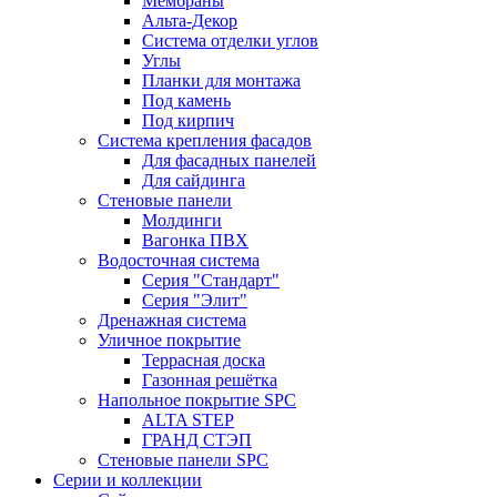
Мембраны
Альта-Декор
Система отделки углов
Углы
Планки для монтажа
Под камень
Под кирпич
Система крепления фасадов
Для фасадных панелей
Для сайдинга
Стеновые панели
Молдинги
Вагонка ПВХ
Водосточная система
Серия "Стандарт"
Серия "Элит"
Дренажная система
Уличное покрытие
Террасная доска
Газонная решётка
Напольное покрытие SPC
ALTA STEP
ГРАНД СТЭП
Стеновые панели SPC
Серии и коллекции