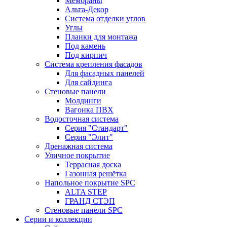
Мембраны
Альта-Декор
Система отделки углов
Углы
Планки для монтажа
Под камень
Под кирпич
Система крепления фасадов
Для фасадных панелей
Для сайдинга
Стеновые панели
Молдинги
Вагонка ПВХ
Водосточная система
Серия "Стандарт"
Серия "Элит"
Дренажная система
Уличное покрытие
Террасная доска
Газонная решётка
Напольное покрытие SPC
ALTA STEP
ГРАНД СТЭП
Стеновые панели SPC
Серии и коллекции