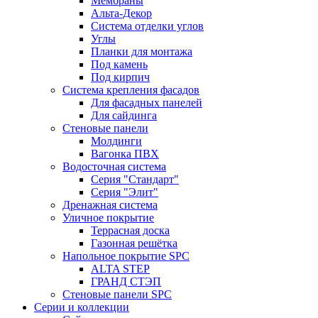
Мембраны
Альта-Декор
Система отделки углов
Углы
Планки для монтажа
Под камень
Под кирпич
Система крепления фасадов
Для фасадных панелей
Для сайдинга
Стеновые панели
Молдинги
Вагонка ПВХ
Водосточная система
Серия "Стандарт"
Серия "Элит"
Дренажная система
Уличное покрытие
Террасная доска
Газонная решётка
Напольное покрытие SPC
ALTA STEP
ГРАНД СТЭП
Стеновые панели SPC
Серии и коллекции