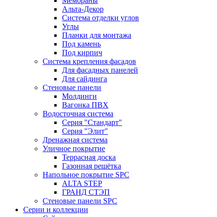
Мембраны
Альта-Декор
Система отделки углов
Углы
Планки для монтажа
Под камень
Под кирпич
Система крепления фасадов
Для фасадных панелей
Для сайдинга
Стеновые панели
Молдинги
Вагонка ПВХ
Водосточная система
Серия "Стандарт"
Серия "Элит"
Дренажная система
Уличное покрытие
Террасная доска
Газонная решётка
Напольное покрытие SPC
ALTA STEP
ГРАНД СТЭП
Стеновые панели SPC
Серии и коллекции