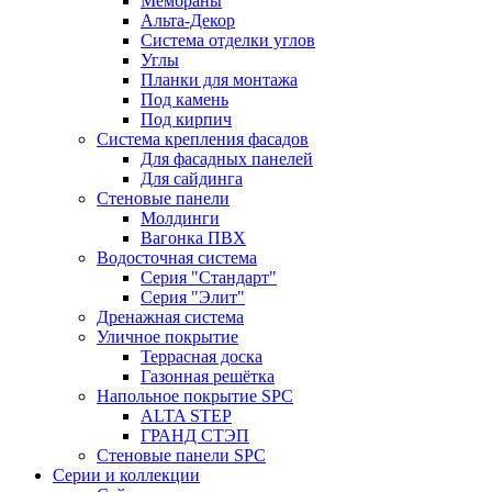
Мембраны
Альта-Декор
Система отделки углов
Углы
Планки для монтажа
Под камень
Под кирпич
Система крепления фасадов
Для фасадных панелей
Для сайдинга
Стеновые панели
Молдинги
Вагонка ПВХ
Водосточная система
Серия "Стандарт"
Серия "Элит"
Дренажная система
Уличное покрытие
Террасная доска
Газонная решётка
Напольное покрытие SPC
ALTA STEP
ГРАНД СТЭП
Стеновые панели SPC
Серии и коллекции