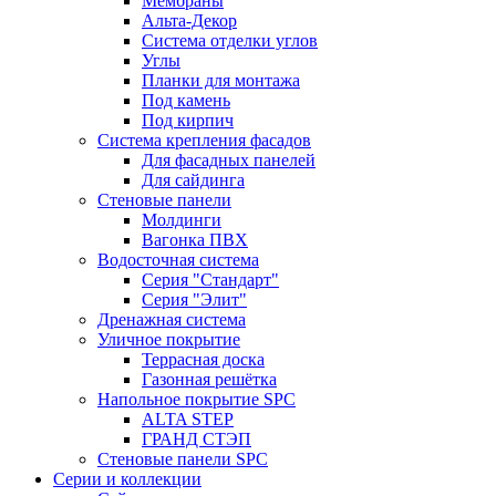
Мембраны
Альта-Декор
Система отделки углов
Углы
Планки для монтажа
Под камень
Под кирпич
Система крепления фасадов
Для фасадных панелей
Для сайдинга
Стеновые панели
Молдинги
Вагонка ПВХ
Водосточная система
Серия "Стандарт"
Серия "Элит"
Дренажная система
Уличное покрытие
Террасная доска
Газонная решётка
Напольное покрытие SPC
ALTA STEP
ГРАНД СТЭП
Стеновые панели SPC
Серии и коллекции