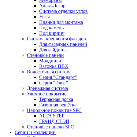
Мембраны
Альта-Декор
Система отделки углов
Углы
Планки для монтажа
Под камень
Под кирпич
Система крепления фасадов
Для фасадных панелей
Для сайдинга
Стеновые панели
Молдинги
Вагонка ПВХ
Водосточная система
Серия "Стандарт"
Серия "Элит"
Дренажная система
Уличное покрытие
Террасная доска
Газонная решётка
Напольное покрытие SPC
ALTA STEP
ГРАНД СТЭП
Стеновые панели SPC
Серии и коллекции