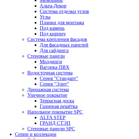
Мембраны
Альта-Декор
Система отделки углов
Углы
Планки для монтажа
Под камень
Под кирпич
Система крепления фасадов
Для фасадных панелей
Для сайдинга
Стеновые панели
Молдинги
Вагонка ПВХ
Водосточная система
Серия "Стандарт"
Серия "Элит"
Дренажная система
Уличное покрытие
Террасная доска
Газонная решётка
Напольное покрытие SPC
ALTA STEP
ГРАНД СТЭП
Стеновые панели SPC
Серии и коллекции