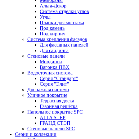
Мембраны
Альта-Декор
Система отделки углов
Углы
Планки для монтажа
Под камень
Под кирпич
Система крепления фасадов
Для фасадных панелей
Для сайдинга
Стеновые панели
Молдинги
Вагонка ПВХ
Водосточная система
Серия "Стандарт"
Серия "Элит"
Дренажная система
Уличное покрытие
Террасная доска
Газонная решётка
Напольное покрытие SPC
ALTA STEP
ГРАНД СТЭП
Стеновые панели SPC
Серии и коллекции