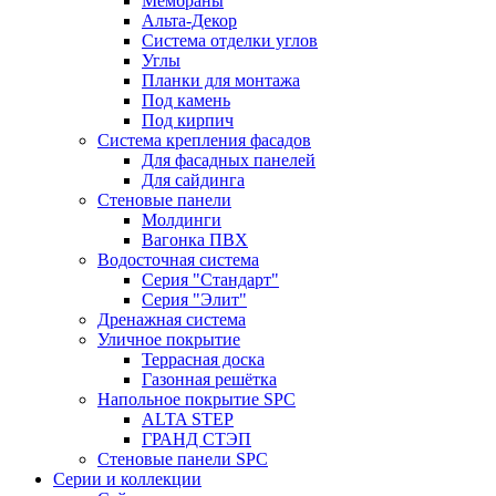
Мембраны
Альта-Декор
Система отделки углов
Углы
Планки для монтажа
Под камень
Под кирпич
Система крепления фасадов
Для фасадных панелей
Для сайдинга
Стеновые панели
Молдинги
Вагонка ПВХ
Водосточная система
Серия "Стандарт"
Серия "Элит"
Дренажная система
Уличное покрытие
Террасная доска
Газонная решётка
Напольное покрытие SPC
ALTA STEP
ГРАНД СТЭП
Стеновые панели SPC
Серии и коллекции