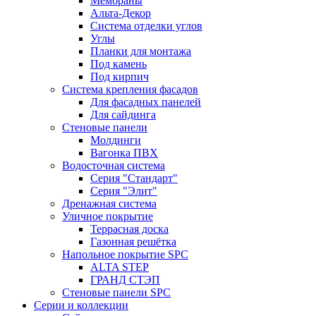
Мембраны
Альта-Декор
Система отделки углов
Углы
Планки для монтажа
Под камень
Под кирпич
Система крепления фасадов
Для фасадных панелей
Для сайдинга
Стеновые панели
Молдинги
Вагонка ПВХ
Водосточная система
Серия "Стандарт"
Серия "Элит"
Дренажная система
Уличное покрытие
Террасная доска
Газонная решётка
Напольное покрытие SPC
ALTA STEP
ГРАНД СТЭП
Стеновые панели SPC
Серии и коллекции