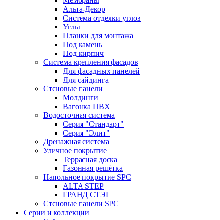
Мембраны
Альта-Декор
Система отделки углов
Углы
Планки для монтажа
Под камень
Под кирпич
Система крепления фасадов
Для фасадных панелей
Для сайдинга
Стеновые панели
Молдинги
Вагонка ПВХ
Водосточная система
Серия "Стандарт"
Серия "Элит"
Дренажная система
Уличное покрытие
Террасная доска
Газонная решётка
Напольное покрытие SPC
ALTA STEP
ГРАНД СТЭП
Стеновые панели SPC
Серии и коллекции