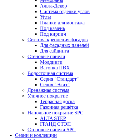
Мембраны
Альта-Декор
Система отделки углов
Углы
Планки для монтажа
Под камень
Под кирпич
Система крепления фасадов
Для фасадных панелей
Для сайдинга
Стеновые панели
Молдинги
Вагонка ПВХ
Водосточная система
Серия "Стандарт"
Серия "Элит"
Дренажная система
Уличное покрытие
Террасная доска
Газонная решётка
Напольное покрытие SPC
ALTA STEP
ГРАНД СТЭП
Стеновые панели SPC
Серии и коллекции