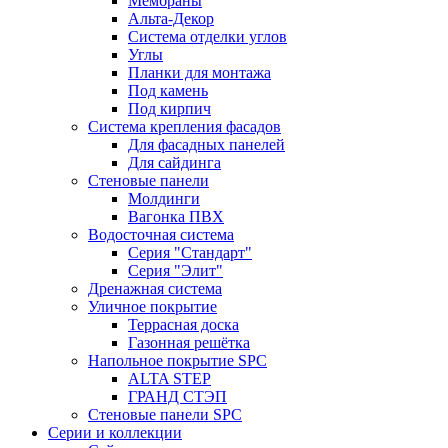
Мембраны
Альта-Декор
Система отделки углов
Углы
Планки для монтажа
Под камень
Под кирпич
Система крепления фасадов
Для фасадных панелей
Для сайдинга
Стеновые панели
Молдинги
Вагонка ПВХ
Водосточная система
Серия "Стандарт"
Серия "Элит"
Дренажная система
Уличное покрытие
Террасная доска
Газонная решётка
Напольное покрытие SPC
ALTA STEP
ГРАНД СТЭП
Стеновые панели SPC
Серии и коллекции