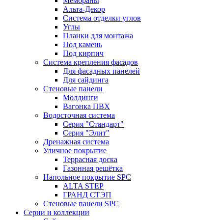
Мембраны
Альта-Декор
Система отделки углов
Углы
Планки для монтажа
Под камень
Под кирпич
Система крепления фасадов
Для фасадных панелей
Для сайдинга
Стеновые панели
Молдинги
Вагонка ПВХ
Водосточная система
Серия "Стандарт"
Серия "Элит"
Дренажная система
Уличное покрытие
Террасная доска
Газонная решётка
Напольное покрытие SPC
ALTA STEP
ГРАНД СТЭП
Стеновые панели SPC
Серии и коллекции