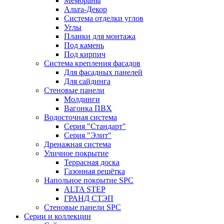
Мембраны
Альта-Декор
Система отделки углов
Углы
Планки для монтажа
Под камень
Под кирпич
Система крепления фасадов
Для фасадных панелей
Для сайдинга
Стеновые панели
Молдинги
Вагонка ПВХ
Водосточная система
Серия "Стандарт"
Серия "Элит"
Дренажная система
Уличное покрытие
Террасная доска
Газонная решётка
Напольное покрытие SPC
ALTA STEP
ГРАНД СТЭП
Стеновые панели SPC
Серии и коллекции