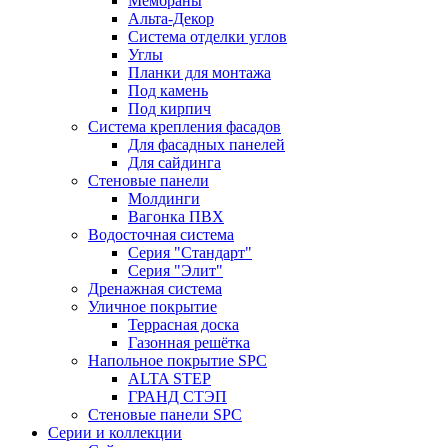
Мембраны
Альта-Декор
Система отделки углов
Углы
Планки для монтажа
Под камень
Под кирпич
Система крепления фасадов
Для фасадных панелей
Для сайдинга
Стеновые панели
Молдинги
Вагонка ПВХ
Водосточная система
Серия "Стандарт"
Серия "Элит"
Дренажная система
Уличное покрытие
Террасная доска
Газонная решётка
Напольное покрытие SPC
ALTA STEP
ГРАНД СТЭП
Стеновые панели SPC
Серии и коллекции