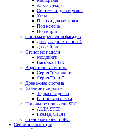
Мембраны
Альта-Декор
Система отделки углов
Углы
Планки для монтажа
Под камень
Под кирпич
Система крепления фасадов
Для фасадных панелей
Для сайдинга
Стеновые панели
Молдинги
Вагонка ПВХ
Водосточная система
Серия "Стандарт"
Серия "Элит"
Дренажная система
Уличное покрытие
Террасная доска
Газонная решётка
Напольное покрытие SPC
ALTA STEP
ГРАНД СТЭП
Стеновые панели SPC
Серии и коллекции