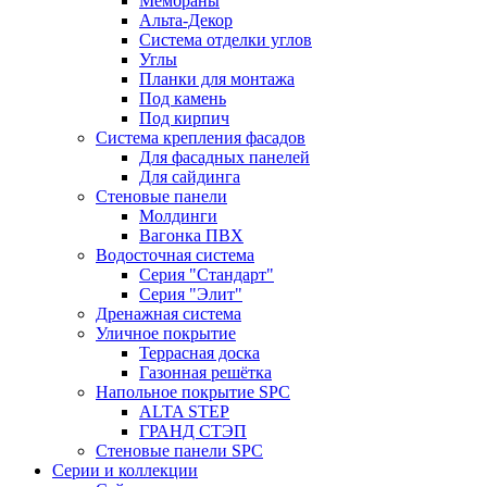
Мембраны
Альта-Декор
Система отделки углов
Углы
Планки для монтажа
Под камень
Под кирпич
Система крепления фасадов
Для фасадных панелей
Для сайдинга
Стеновые панели
Молдинги
Вагонка ПВХ
Водосточная система
Серия "Стандарт"
Серия "Элит"
Дренажная система
Уличное покрытие
Террасная доска
Газонная решётка
Напольное покрытие SPC
ALTA STEP
ГРАНД СТЭП
Стеновые панели SPC
Серии и коллекции