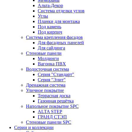
Мембраны
Альта-Декор
Система отделки углов
Углы
Планки для монтажа
Под камень
Под кирпич
Система крепления фасадов
Для фасадных панелей
Для сайдинга
Стеновые панели
Молдинги
Вагонка ПВХ
Водосточная система
Серия "Стандарт"
Серия "Элит"
Дренажная система
Уличное покрытие
Террасная доска
Газонная решётка
Напольное покрытие SPC
ALTA STEP
ГРАНД СТЭП
Стеновые панели SPC
Серии и коллекции