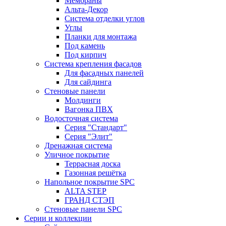
Мембраны
Альта-Декор
Система отделки углов
Углы
Планки для монтажа
Под камень
Под кирпич
Система крепления фасадов
Для фасадных панелей
Для сайдинга
Стеновые панели
Молдинги
Вагонка ПВХ
Водосточная система
Серия "Стандарт"
Серия "Элит"
Дренажная система
Уличное покрытие
Террасная доска
Газонная решётка
Напольное покрытие SPC
ALTA STEP
ГРАНД СТЭП
Стеновые панели SPC
Серии и коллекции