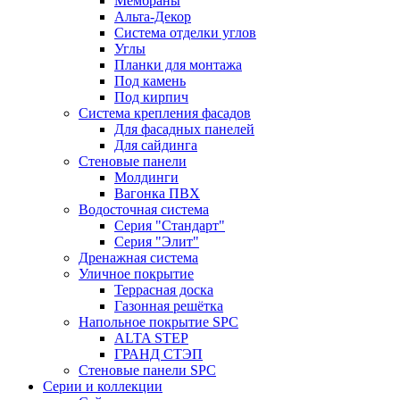
Мембраны
Альта-Декор
Система отделки углов
Углы
Планки для монтажа
Под камень
Под кирпич
Система крепления фасадов
Для фасадных панелей
Для сайдинга
Стеновые панели
Молдинги
Вагонка ПВХ
Водосточная система
Серия "Стандарт"
Серия "Элит"
Дренажная система
Уличное покрытие
Террасная доска
Газонная решётка
Напольное покрытие SPC
ALTA STEP
ГРАНД СТЭП
Стеновые панели SPC
Серии и коллекции