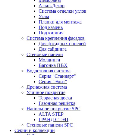
Мембраны
Альта-Декор
Система отделки углов
Углы
Планки для монтажа
Под камень
Под кирпич
Система крепления фасадов
Для фасадных панелей
Для сайдинга
Стеновые панели
Молдинги
Вагонка ПВХ
Водосточная система
Серия "Стандарт"
Серия "Элит"
Дренажная система
Уличное покрытие
Террасная доска
Газонная решётка
Напольное покрытие SPC
ALTA STEP
ГРАНД СТЭП
Стеновые панели SPC
Серии и коллекции