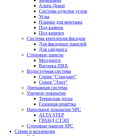
Мембраны
Альта-Декор
Система отделки углов
Углы
Планки для монтажа
Под камень
Под кирпич
Система крепления фасадов
Для фасадных панелей
Для сайдинга
Стеновые панели
Молдинги
Вагонка ПВХ
Водосточная система
Серия "Стандарт"
Серия "Элит"
Дренажная система
Уличное покрытие
Террасная доска
Газонная решётка
Напольное покрытие SPC
ALTA STEP
ГРАНД СТЭП
Стеновые панели SPC
Серии и коллекции