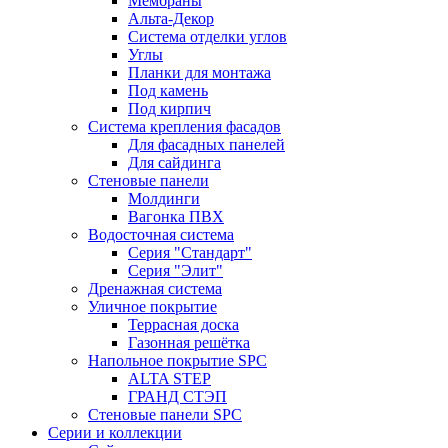
Мембраны
Альта-Декор
Система отделки углов
Углы
Планки для монтажа
Под камень
Под кирпич
Система крепления фасадов
Для фасадных панелей
Для сайдинга
Стеновые панели
Молдинги
Вагонка ПВХ
Водосточная система
Серия "Стандарт"
Серия "Элит"
Дренажная система
Уличное покрытие
Террасная доска
Газонная решётка
Напольное покрытие SPC
ALTA STEP
ГРАНД СТЭП
Стеновые панели SPC
Серии и коллекции