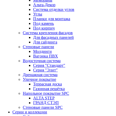
Мембраны
Альта-Декор
Система отделки углов
Углы
Планки для монтажа
Под камень
Под кирпич
Система крепления фасадов
Для фасадных панелей
Для сайдинга
Стеновые панели
Молдинги
Вагонка ПВХ
Водосточная система
Серия "Стандарт"
Серия "Элит"
Дренажная система
Уличное покрытие
Террасная доска
Газонная решётка
Напольное покрытие SPC
ALTA STEP
ГРАНД СТЭП
Стеновые панели SPC
Серии и коллекции